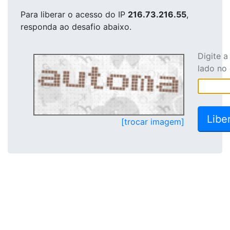
Para liberar o acesso
do IP
216.73.216.55
,
responda ao desafio abaixo.
Digite 
lado no
[trocar imagem]